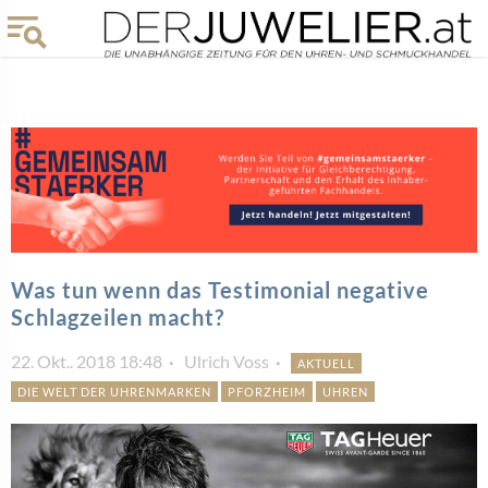
Was tun wenn das Testimonial negative
Schlagzeilen macht?
22. Okt.. 2018 18:48
Ulrich Voss
AKTUELL
DIE WELT DER UHRENMARKEN
PFORZHEIM
UHREN