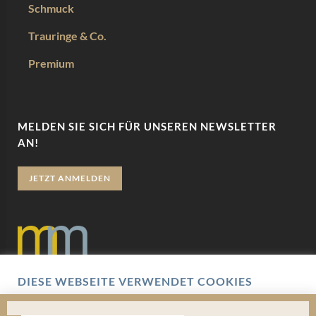
Schmuck
Trauringe & Co.
Premium
MELDEN SIE SICH FÜR UNSEREN NEWSLETTER
AN!
JETZT ANMELDEN
DIESE WEBSEITE VERWENDET COOKIES
Datenschutz
Wir verwenden Cookies um Ihnen eine optimale
Benutzererfahrung zu bieten. Hierbei handelt es sich um