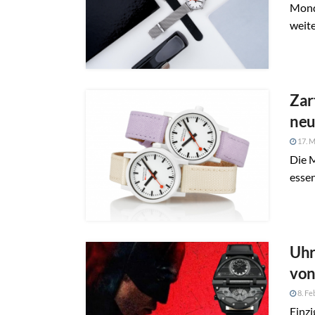
Mond
weite
Zar
neu
17. M
Die 
esse
Uhr
von
8. Fe
Einzi