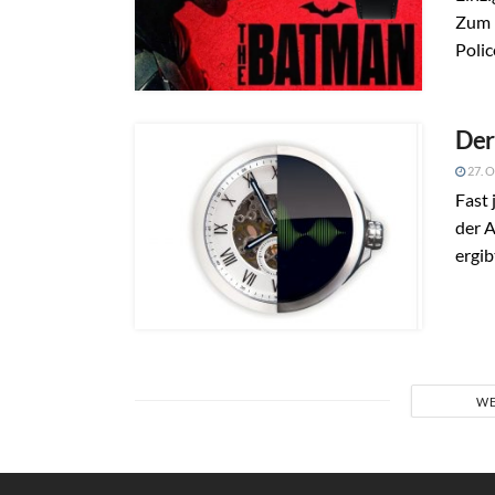
Zum 
Police
Der
27. O
Fast 
der A
ergibt
WE