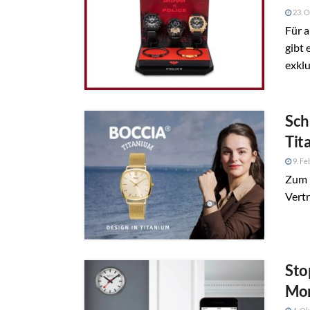
23. O
Für 
gibt 
exkl
Sch
Tit
9. Fe
Zum 
Vertr
Sto
Mo