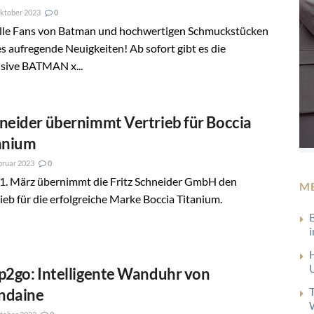
ktober 2023
0
alle Fans von Batman und hochwertigen Schmuckstücken
es aufregende Neuigkeiten! Ab sofort gibt es die
usive BATMAN x...
neider übernimmt Vertrieb für Boccia
anium
bruar 2023
0
1. März übernimmt die Fritz Schneider GmbH den
M
ieb für die erfolgreiche Marke Boccia Titanium.
p2go: Intelligente Wanduhr von
ndaine