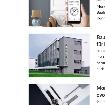
4. Ok
Mond
Bauha
Konn
Bau
für
13. J
Die 
berü
auch 
Mon
evo
20. M