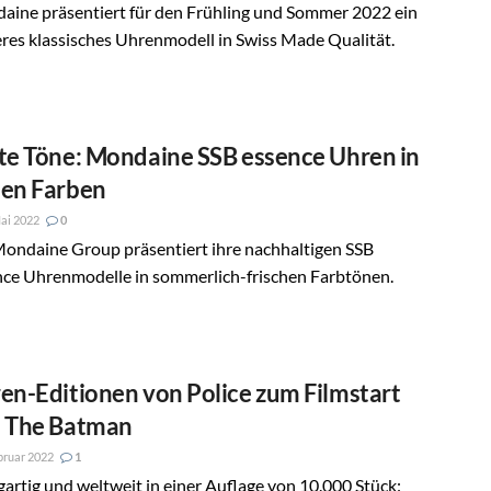
aine präsentiert für den Frühling und Sommer 2022 ein
res klassisches Uhrenmodell in Swiss Made Qualität.
te Töne: Mondaine SSB essence Uhren in
en Farben
ai 2022
0
Mondaine Group präsentiert ihre nachhaltigen SSB
nce Uhrenmodelle in sommerlich-frischen Farbtönen.
en-Editionen von Police zum Filmstart
 The Batman
bruar 2022
1
gartig und weltweit in einer Auflage von 10.000 Stück: