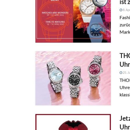
ist
8. Ap
Fashi
zurü
Marke
THO
Uhr
25. J
THOM
Uhren
klass
Jet
Uhr