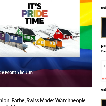
unt
pun
Par
de Month im Juni
unt
hion, Farbe, Swiss Made: Watchpeople