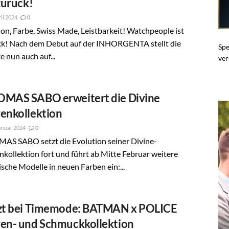
 zurück!
ril 2024
0
on, Farbe, Swiss Made, Leistbarkeit! Watchpeople ist
ck! Nach dem Debut auf der INHORGENTA stellt die
Spe
 nun auch auf...
ver
MAS SABO erweitert die Divine
enkollektion
anuar 2024
0
AS SABO setzt die Evolution seiner Divine-
kollektion fort und führt ab Mitte Februar weitere
ische Modelle in neuen Farben ein:...
zt bei Timemode: BATMAN x POLICE
en- und Schmuckkollektion