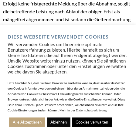
Erfolgt keine fristgerechte Meldung über die Abnahme, so gilt
die betreffende Leistung nach Ablauf der obigen Frist als
mängelfrei abgenommen und ist sodann die Geltendmachung
von Gewährleistungs- und Schadenersatzansprüchen sowie
das Recht auf Irrtumsanfechtung aufgrund von Mängeln
DIESE WEBSEITE VERWENDET COOKIES
ausgeschlossen.
Wir verwenden Cookies um Ihnen eine optimale
Benutzererfahrung zu bieten. Hierbei handelt es sich um
kleine Textdateien, die auf Ihrem Endgerät abgelegt werden.
3.
Im Fall berechtigter und rechtzeitiger Mängelrüge steht dem
Um die Website weiterhin zu nutzen, können Sie sämtlichen
Kunden das Recht auf Verbesserung oder Austausch der
Cookies zustimmen oder unter den Einstellungen verwalten
welche davon Sie akzeptieren.
Leistung durch die AN zu und werden die Mängel in
angemessener Frist behoben wobei der Kunde im Sinne seiner
Bitte beachten Sie, dass Sie Ihren Browser so einstellen können, dass Sie über das Setzen
von Cookies informiert werden und einzeln über deren Annahme entscheiden oder die
vertraglichen Sorgfaltspflicht alle zur Untersuchung und
Annahme von Cookies für bestimmte Fälle oder generell ausschließen können. Jeder
Mängelbehebung erforderlichen Maßnahmen zu ermöglichen
Browser unterscheidet sich in der Art, wie er die Cookie-Einstellungen verwaltet. Diese
ist in dem Hilfemenü jedes Browsers beschrieben, welches Ihnen erläutert, wie Sie Ihre
hat. Die AN ist berechtigt, die Verbesserung der Leistung zu
Cookie-Einstellungen ändern können. Mehr in der
Datenschutzerklärung
verweigern, wenn diese unmöglich oder mit einem
unverhältnismäßig hohen Aufwand verbunden ist. In diesem
Alle Akzeptieren
Ablehnen
Cookies verwalten
Fall stehen dem Kunden die gesetzlichen Wandlungs- oder