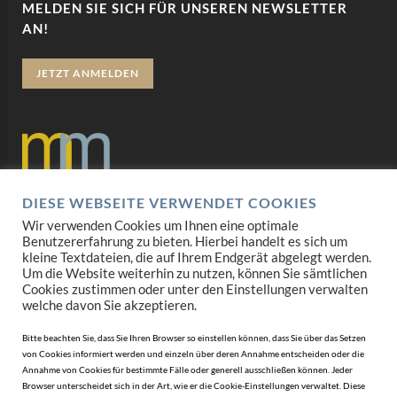
MELDEN SIE SICH FÜR UNSEREN NEWSLETTER
AN!
JETZT ANMELDEN
DIESE WEBSEITE VERWENDET COOKIES
Datenschutz
Wir verwenden Cookies um Ihnen eine optimale
Benutzererfahrung zu bieten. Hierbei handelt es sich um
Impressum
kleine Textdateien, die auf Ihrem Endgerät abgelegt werden.
Um die Website weiterhin zu nutzen, können Sie sämtlichen
Cookies zustimmen oder unter den Einstellungen verwalten
AGB
welche davon Sie akzeptieren.
Mediadaten
Bitte beachten Sie, dass Sie Ihren Browser so einstellen können, dass Sie über das Setzen
von Cookies informiert werden und einzeln über deren Annahme entscheiden oder die
Annahme von Cookies für bestimmte Fälle oder generell ausschließen können. Jeder
Browser unterscheidet sich in der Art, wie er die Cookie-Einstellungen verwaltet. Diese