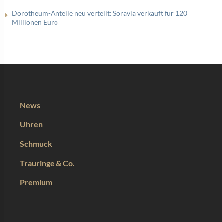
Dorotheum-Anteile neu verteilt: Soravia verkauft für 120
Millionen Euro
News
Uhren
Schmuck
Trauringe & Co.
Premium