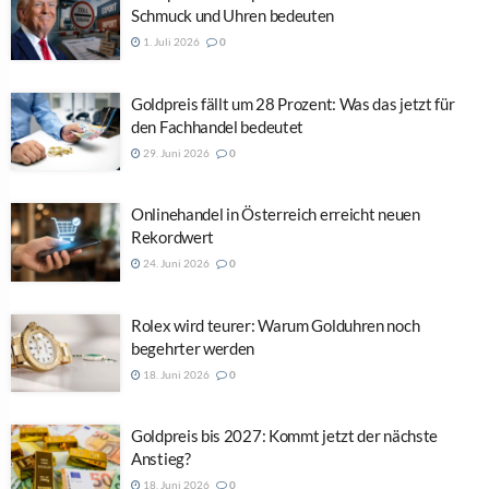
Schmuck und Uhren bedeuten
1. Juli 2026
0
Goldpreis fällt um 28 Prozent: Was das jetzt für
den Fachhandel bedeutet
29. Juni 2026
0
Onlinehandel in Österreich erreicht neuen
Rekordwert
24. Juni 2026
0
Rolex wird teurer: Warum Golduhren noch
begehrter werden
18. Juni 2026
0
Goldpreis bis 2027: Kommt jetzt der nächste
Anstieg?
18. Juni 2026
0