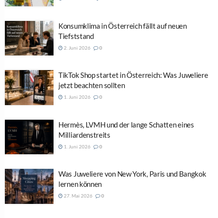
Konsumklima in Österreich fällt auf neuen
Tiefststand
2. Juni 2026
0
TikTok Shop startet in Österreich: Was Juweliere
jetzt beachten sollten
1. Juni 2026
0
Hermès, LVMH und der lange Schatten eines
Milliardenstreits
1. Juni 2026
0
Was Juweliere von New York, Paris und Bangkok
lernen können
27. Mai 2026
0