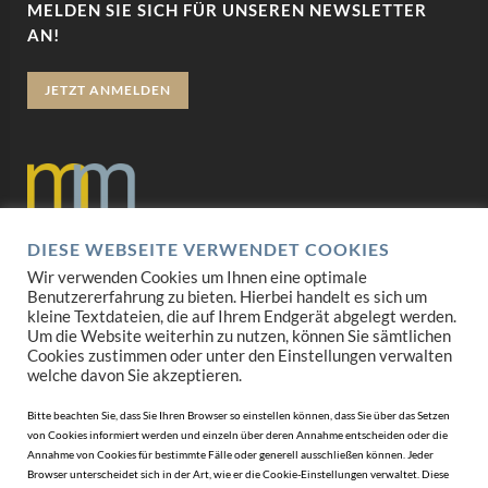
MELDEN SIE SICH FÜR UNSEREN NEWSLETTER
AN!
JETZT ANMELDEN
DIESE WEBSEITE VERWENDET COOKIES
Datenschutz
Wir verwenden Cookies um Ihnen eine optimale
Benutzererfahrung zu bieten. Hierbei handelt es sich um
Impressum
kleine Textdateien, die auf Ihrem Endgerät abgelegt werden.
Um die Website weiterhin zu nutzen, können Sie sämtlichen
Cookies zustimmen oder unter den Einstellungen verwalten
AGB
welche davon Sie akzeptieren.
Mediadaten
Bitte beachten Sie, dass Sie Ihren Browser so einstellen können, dass Sie über das Setzen
von Cookies informiert werden und einzeln über deren Annahme entscheiden oder die
Annahme von Cookies für bestimmte Fälle oder generell ausschließen können. Jeder
Browser unterscheidet sich in der Art, wie er die Cookie-Einstellungen verwaltet. Diese