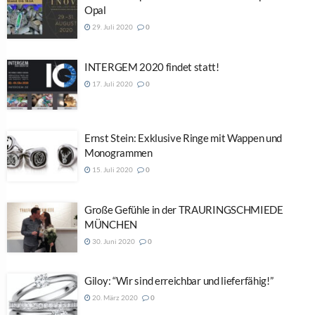
Opal
29. Juli 2020
0
INTERGEM 2020 findet statt!
17. Juli 2020
0
Ernst Stein: Exklusive Ringe mit Wappen und
Monogrammen
15. Juli 2020
0
Große Gefühle in der TRAURINGSCHMIEDE
MÜNCHEN
30. Juni 2020
0
Giloy: “Wir sind erreichbar und lieferfähig!”
20. März 2020
0