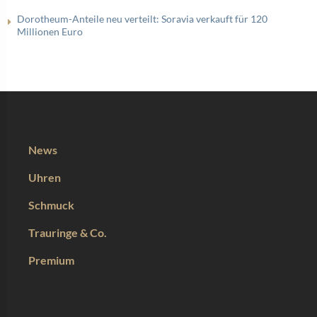
Dorotheum-Anteile neu verteilt: Soravia verkauft für 120
Millionen Euro
News
Uhren
Schmuck
Trauringe & Co.
Premium