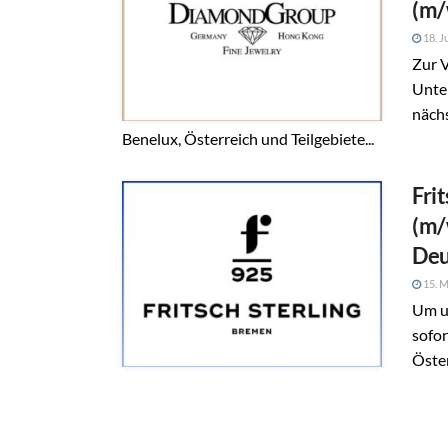
(m/
18. J
Zur 
Unter
nächs
Benelux, Österreich und Teilgebiete...
Fri
(m/
Deu
15. M
Um u
sofor
Öste