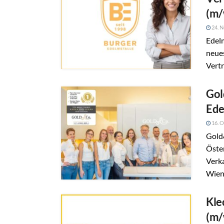
(m/
24. 
Edelm
neues
Vertr
Gol
Ede
16. O
Gold
Öster
Verka
Wien
Kle
(m/