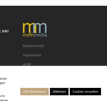
 AN!
Datenschutz
Impressum
AGB
Mediadaten
Ihrem
ngen
Alle Akzeptieren
Ablehnen
Cookies verwalten
s für
 welches