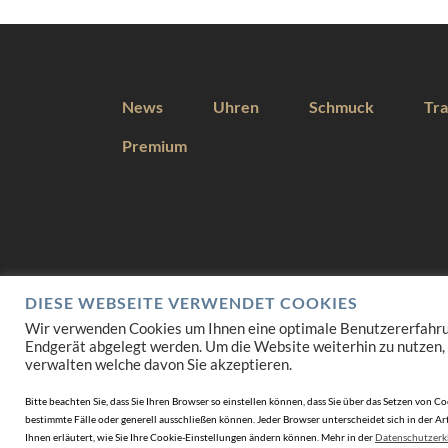
News
Uhren
Schmuck
Tra
Premium
DIESE WEBSEITE VERWENDET COOKIES
Wir verwenden Cookies um Ihnen eine optimale Benutzererfahrung 
Endgerät abgelegt werden. Um die Website weiterhin zu nutzen,
verwalten welche davon Sie akzeptieren.
Bitte beachten Sie, dass Sie Ihren Browser so einstellen können, dass Sie über das Setzen vo
bestimmte Fälle oder generell ausschließen können. Jeder Browser unterscheidet sich in der Art
Ihnen erläutert, wie Sie Ihre Cookie-Einstellungen ändern können. Mehr in der
Datenschutzerk