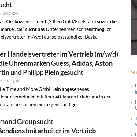
ucht
uli 2025
0
as Kleckow-Sortiment (Silber/Gold/Edelstahl) sowie die
nmarke „cai“ sucht das Unternehmen schnellstmöglich
lsvertreter (m/w/d) auf selbstständiger Basis.
ier Handelsvertreter im Vertrieb (m/w/d)
 die Uhrenmarken Guess, Adidas, Aston
tin und Philipp Plein gesucht
M
uni 2025
0
 die Time and More GmbH, ein angesehenes
lienunternehmen mit über 40 Jahren Erfahrung in der
branche, suchen eine eigenständige...
mond Group sucht
endienstmitarbeiter im Vertrieb