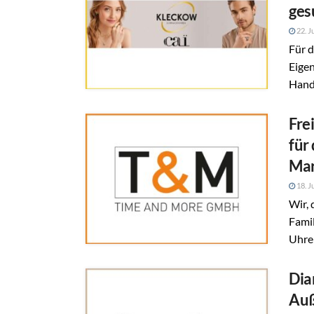
ges
22. J
Für d
Eige
Hande
Fre
für
Mar
18. J
Wir,
Fami
Uhren
Dia
Auß