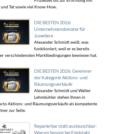
Prozesses bis zur Eröffnung mit
 und Tat sowie viel Know-How.
DIE BESTEN 2026:
Unternehmensberater für
Juweliere
Alexander Schmidt weiß, was
funktioniert, weil er es bereits
er verschiedensten Marktbedingungen bewiesen hat.
DIE BESTEN 2026: Gewinner
der Kategorie Aktions- und
Räumungsverkäufe
Alexander Schmidt und Walter
Lehmkühler stehen Ihnen in
cto Aktions- und Räumungsverkäufe als kompetente
tner zur Seite.
Reparierbar statt austauschbar:
Warum Service bei Edelstahl