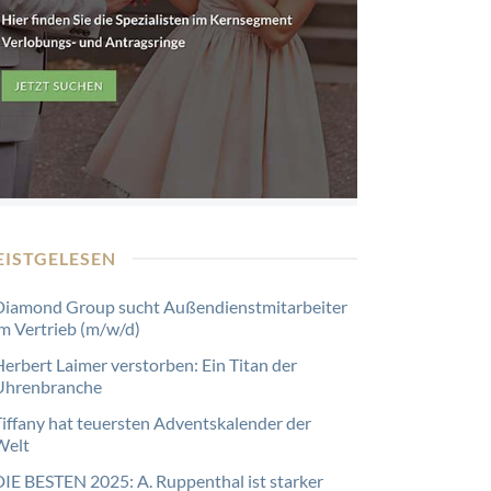
EISTGELESEN
Diamond Group sucht Außendienstmitarbeiter
im Vertrieb (m/w/d)
Herbert Laimer verstorben: Ein Titan der
Uhrenbranche
Tiffany hat teuersten Adventskalender der
Welt
DIE BESTEN 2025: A. Ruppenthal ist starker