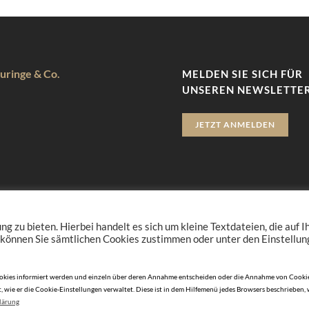
uringe & Co.
MELDEN SIE SICH FÜR
UNSEREN NEWSLETTER
JETZT ANMELDEN
zu bieten. Hierbei handelt es sich um kleine Textdateien, die auf 
 können Sie sämtlichen Cookies zustimmen oder unter den Einstellu
n Cookies informiert werden und einzeln über deren Annahme entscheiden oder die Annahme von Cookie
, wie er die Cookie-Einstellungen verwaltet. Diese ist in dem Hilfemenü jedes Browsers beschrieben,
lärung