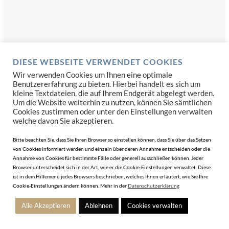
DIESE WEBSEITE VERWENDET COOKIES
Wir verwenden Cookies um Ihnen eine optimale
Benutzererfahrung zu bieten. Hierbei handelt es sich um
kleine Textdateien, die auf Ihrem Endgerät abgelegt werden.
Um die Website weiterhin zu nutzen, können Sie sämtlichen
Cookies zustimmen oder unter den Einstellungen verwalten
welche davon Sie akzeptieren.
SCHMUCK
Bitte beachten Sie, dass Sie Ihren Browser so einstellen können, dass Sie über das Setzen
123GOLD schärft sein Systemprofil: „Wir digitalisieren
von Cookies informiert werden und einzeln über deren Annahme entscheiden oder die
Annahme von Cookies für bestimmte Fälle oder generell ausschließen können. Jeder
den Juwelier!“
Browser unterscheidet sich in der Art, wie er die Cookie-Einstellungen verwaltet. Diese
ist in dem Hilfemenü jedes Browsers beschrieben, welches Ihnen erläutert, wie Sie Ihre
18. Februar 2026
Cookie-Einstellungen ändern können. Mehr in der
Datenschutzerklärung
Alle Akzeptieren
Ablehnen
Cookies verwalten