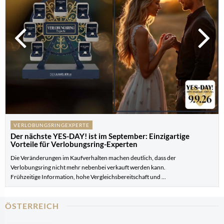
VERLOBUNGSRINGEXPERTE
JUWELIERE
Der nächste YES-DAY! ist im September: Einzigartige
BUCHERER zieht um – zumindest vorübergehend
Vorteile für Verlobungsring-Experten
Die Veränderungen stehen im Zusammenhang mit der langfristigen
Die Veränderungen im Kaufverhalten machen deutlich, dass der
Entwicklung des Standorts Kärntner Straße, denn hier soll dort nach
Verlobungsring nicht mehr nebenbei verkauft werden kann.
Abschluss der ...
Frühzeitige Information, hohe Vergleichsbereitschaft und ...
ÖSTERREICH