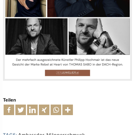
Teilen
Ambassdor
,
Männerschmuck
,
TAGS: