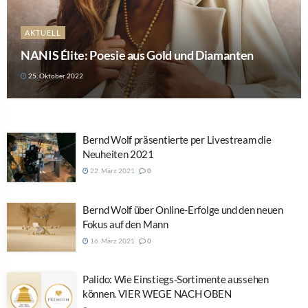
AKTUELL
NANIS Élite: Poesie aus Gold und Diamanten
25. Oktober 2022
Bernd Wolf präsentierte per Livestream die
Neuheiten 2021
22. März 2021
0
Bernd Wolf über Online-Erfolge und den neuen
Fokus auf den Mann
16. März 2021
0
Palido: Wie Einstiegs-Sortimente aussehen
können. VIER WEGE NACH OBEN