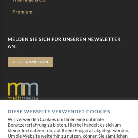
Premium
MELDEN SIE SICH FÜR UNSEREN NEWSLETTER
AN!
JETZT ANMELDEN
DIESE WEBSEITE VERWENDET COOKIES
Datenschutz
Wir verwenden Cookies um Ihnen eine optimale
Benutzererfahrung zu bieten. Hierbei handelt es sich um
Impressum
kleine Textdateien, die auf Ihrem Endgerät abgelegt werden.
Um die Website weiterhin zu nutzen, können Sie sämtlichen
AGB