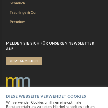
Schmuck
Trauringe & Co.
Premium
MELDEN SIE SICH FÜR UNSEREN NEWSLETTER
AN!
JETZT ANMELDEN
DIESE WEBSEITE VERWENDET COOKIES
Datenschutz
Wir verwenden Cookies um Ihnen eine optimale
Benutzererfahrung zu bieten. Hierbei handelt es sich um