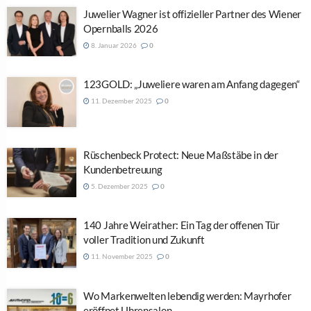
Juwelier Wagner ist offizieller Partner des Wiener
Opernballs 2026
8. Januar 2026
0
123GOLD: „Juweliere waren am Anfang dagegen“
11. Dezember 2025
0
Rüschenbeck Protect: Neue Maßstäbe in der
Kundenbetreuung
5. Dezember 2025
0
140 Jahre Weirather: Ein Tag der offenen Tür
voller Tradition und Zukunft
11. November 2025
0
Wo Markenwelten lebendig werden: Mayrhofer
eröffnet Uhrensalon