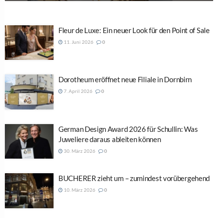
Fleur de Luxe: Ein neuer Look für den Point of Sale
11. Juni 2026
0
Dorotheum eröffnet neue Filiale in Dornbirn
7. April 2026
0
German Design Award 2026 für Schullin: Was
Juweliere daraus ableiten können
30. März 2026
0
BUCHERER zieht um – zumindest vorübergehend
10. März 2026
0