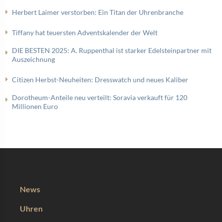
Herbert Laimer verstorben: Ein Titan der Uhrenbranche
Tiffany hat teuersten Adventskalender der Welt
DIE BESTEN 2025: A. Ruppenthal ist starker Edelsteinpartner mit
Auszeichnung
Citizen Herbst-Neuheiten: Dresswatch und neues Kaliber
Dorotheum-Anteile neu verteilt: Soravia verkauft für 120
Millionen Euro
News
Uhren