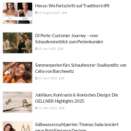
Hesse: Wo Fortschritt auf Tradition trifft
19. August 2025
0
DI Perle: Customer Journey – vom
Schaufensterblick zum Perlenkunden
20. Juni 2025
0
Sommerperlen fürs Schaufenster: Soulbandits von
Célia von Barchewitz
25. April 2025
0
Jubiläum, Kontraste & ikonisches Design: Die
GELLNER Highlights 2025
11. März 2025
0
Süßwasserzuchtperlen: Thomas Sabo lanciert
neue Bold Elegance Designs