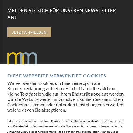
MELDEN SIE SICH FÜR UNSEREN NEWSLETTER
AN!
JETZT ANMELDEN
DIESE WEBSEITE VERWENDET COOKIES
Datenschutz
Wir verwenden Cookies um Ihnen eine optimale
Benutzererfahrung zu bieten. Hierbei handelt es sich um
Impressum
kleine Textdateien, die auf Ihrem Endgerät abgelegt werden.
Um die Website weiterhin zu nutzen, können Sie sämtlichen
Cookies zustimmen oder unter den Einstellungen verwalten
AGB
welche davon Sie akzeptieren.
Mediadaten
Bitte beachten Sie, dass Sie Ihren Browser so einstellen können, dass Sie über das Setzen
von Cookies informiert werden und einzeln über deren Annahme entscheiden oder die
Annahme von Cookies für bestimmte Fälle oder generell ausschließen können. Jeder