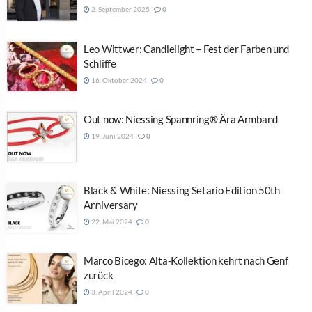
2. September 2025
0
Leo Wittwer: Candlelight – Fest der Farben und
Schliffe
16. Oktober 2024
0
Out now: Niessing Spannring® Ära Armband
19. Juni 2024
0
Black & White: Niessing Setario Edition 50th
Anniversary
22. Mai 2024
0
Marco Bicego: Alta-Kollektion kehrt nach Genf
zurück
3. April 2024
0