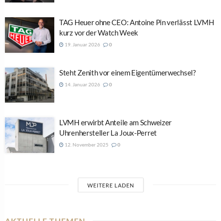
TAG Heuer ohne CEO: Antoine Pin verlässt LVMH
kurz vor der Watch Week
19. Januar 2026
0
Steht Zenith vor einem Eigentümerwechsel?
14. Januar 2026
0
LVMH erwirbt Anteile am Schweizer
Uhrenhersteller La Joux-Perret
12. November 2025
0
WEITERE LADEN
AKTUELLE THEMEN