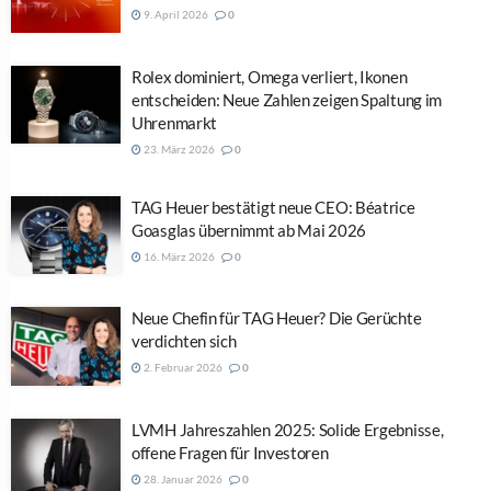
9. April 2026
0
Rolex dominiert, Omega verliert, Ikonen
entscheiden: Neue Zahlen zeigen Spaltung im
Uhrenmarkt
23. März 2026
0
TAG Heuer bestätigt neue CEO: Béatrice
Goasglas übernimmt ab Mai 2026
16. März 2026
0
Neue Chefin für TAG Heuer? Die Gerüchte
verdichten sich
2. Februar 2026
0
LVMH Jahreszahlen 2025: Solide Ergebnisse,
offene Fragen für Investoren
28. Januar 2026
0