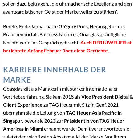
sollen dazu beitragen, „die uhrmacherische Exzellenz und den
avantgardistischen Geist der Marke weiter zu stärken“.
Bereits Ende Januar hatte Grégory Pons, Herausgeber des
Branchenportals Business Montres, Goasglas als mögliche
Nachfolgerin ins Gespräch gebracht.
Auch DERJUWELIER.at
berichtete Anfang Februar über diese Gerüchte.
KARRIERE INNERHALB DER
MARKE
Goasglas gilt als Managerin mit starker internationaler
Vertriebserfahrung. Sie kam 2018 als
Vice President Digital &
Client Experience
zu TAG Heuer mit Sitz in Genf. 2021
übernahm sie die Leitung von
TAG Heuer Asia Pacific in
Singapur,
bevor sie 2023 zur
Präsidentin von TAG Heuer
Americas in Miami
ernannt wurde. Damit verantwortete sie
zuletzt den wichtigsten Absatzmarkt der Marke. Vor ihrem