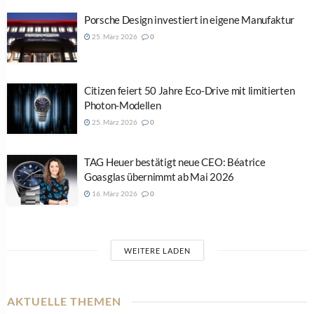
Porsche Design investiert in eigene Manufaktur
25. März 2026
0
Citizen feiert 50 Jahre Eco-Drive mit limitierten
Photon-Modellen
25. März 2026
0
TAG Heuer bestätigt neue CEO: Béatrice
Goasglas übernimmt ab Mai 2026
16. März 2026
0
WEITERE LADEN
AKTUELLE THEMEN