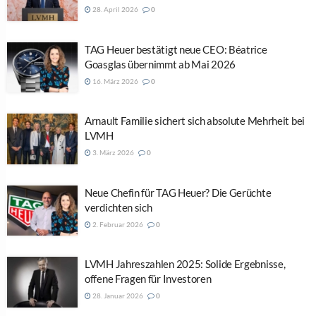
28. April 2026
0
TAG Heuer bestätigt neue CEO: Béatrice
Goasglas übernimmt ab Mai 2026
16. März 2026
0
Arnault Familie sichert sich absolute Mehrheit bei
LVMH
3. März 2026
0
Neue Chefin für TAG Heuer? Die Gerüchte
verdichten sich
2. Februar 2026
0
LVMH Jahreszahlen 2025: Solide Ergebnisse,
offene Fragen für Investoren
28. Januar 2026
0