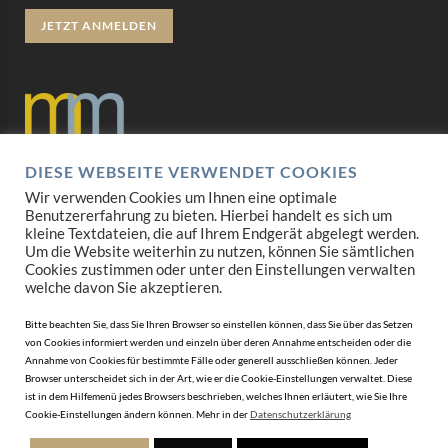
JETZT ANMELDEN
DIESE WEBSEITE VERWENDET COOKIES
Datenschutz
Wir verwenden Cookies um Ihnen eine optimale
Benutzererfahrung zu bieten. Hierbei handelt es sich um
Impressum
kleine Textdateien, die auf Ihrem Endgerät abgelegt werden.
Um die Website weiterhin zu nutzen, können Sie sämtlichen
Cookies zustimmen oder unter den Einstellungen verwalten
AGB
welche davon Sie akzeptieren.
Mediadaten
Bitte beachten Sie, dass Sie Ihren Browser so einstellen können, dass Sie über das Setzen
von Cookies informiert werden und einzeln über deren Annahme entscheiden oder die
Annahme von Cookies für bestimmte Fälle oder generell ausschließen können. Jeder
Browser unterscheidet sich in der Art, wie er die Cookie-Einstellungen verwaltet. Diese
ist in dem Hilfemenü jedes Browsers beschrieben, welches Ihnen erläutert, wie Sie Ihre
Cookie-Einstellungen ändern können. Mehr in der
Datenschutzerklärung