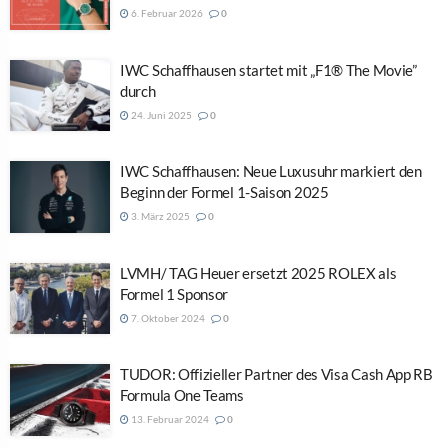
6. Februar 2026
0
IWC Schaffhausen startet mit „F1® The Movie”
durch
24. Juni 2025
0
IWC Schaffhausen: Neue Luxusuhr markiert den
Beginn der Formel 1-Saison 2025
3. März 2025
0
LVMH/ TAG Heuer ersetzt 2025 ROLEX als
Formel 1 Sponsor
7. Oktober 2024
0
TUDOR: Offizieller Partner des Visa Cash App RB
Formula One Teams
13. Februar 2024
0