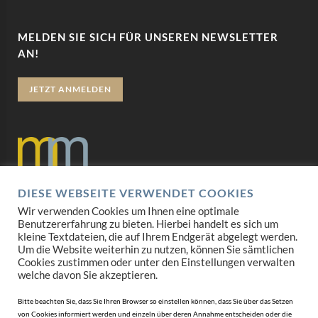
MELDEN SIE SICH FÜR UNSEREN NEWSLETTER
AN!
JETZT ANMELDEN
DIESE WEBSEITE VERWENDET COOKIES
Datenschutz
Wir verwenden Cookies um Ihnen eine optimale
Benutzererfahrung zu bieten. Hierbei handelt es sich um
Impressum
kleine Textdateien, die auf Ihrem Endgerät abgelegt werden.
Um die Website weiterhin zu nutzen, können Sie sämtlichen
Cookies zustimmen oder unter den Einstellungen verwalten
AGB
welche davon Sie akzeptieren.
Mediadaten
Bitte beachten Sie, dass Sie Ihren Browser so einstellen können, dass Sie über das Setzen
von Cookies informiert werden und einzeln über deren Annahme entscheiden oder die