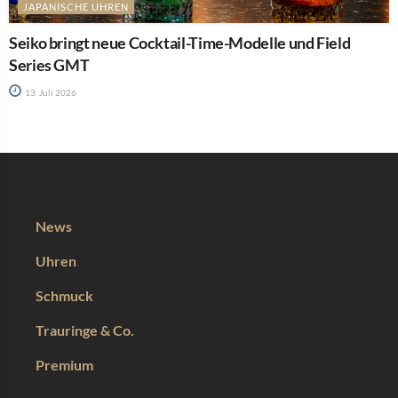
JAPANISCHE UHREN
Seiko bringt neue Cocktail-Time-Modelle und Field
Series GMT
13. Juli 2026
News
Uhren
Schmuck
Trauringe & Co.
Premium