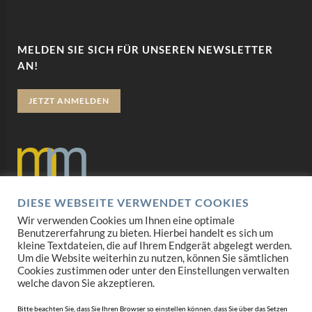
MELDEN SIE SICH FÜR UNSEREN NEWSLETTER
AN!
JETZT ANMELDEN
DIESE WEBSEITE VERWENDET COOKIES
Datenschutz
Wir verwenden Cookies um Ihnen eine optimale
Benutzererfahrung zu bieten. Hierbei handelt es sich um
Impressum
kleine Textdateien, die auf Ihrem Endgerät abgelegt werden.
Um die Website weiterhin zu nutzen, können Sie sämtlichen
Cookies zustimmen oder unter den Einstellungen verwalten
AGB
welche davon Sie akzeptieren.
Mediadaten
Bitte beachten Sie, dass Sie Ihren Browser so einstellen können, dass Sie über das Setzen