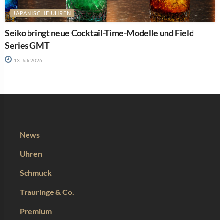
JAPANISCHE UHREN
Seiko bringt neue Cocktail-Time-Modelle und Field
Series GMT
13. Juli 2026
News
Uhren
Schmuck
Trauringe & Co.
Premium