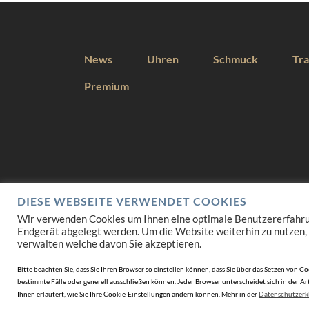
News
Uhren
Schmuck
Tra
Premium
DIESE WEBSEITE VERWENDET COOKIES
Wir verwenden Cookies um Ihnen eine optimale Benutzererfahrung 
Endgerät abgelegt werden. Um die Website weiterhin zu nutzen,
verwalten welche davon Sie akzeptieren.
Bitte beachten Sie, dass Sie Ihren Browser so einstellen können, dass Sie über das Setzen vo
bestimmte Fälle oder generell ausschließen können. Jeder Browser unterscheidet sich in der Art
Ihnen erläutert, wie Sie Ihre Cookie-Einstellungen ändern können. Mehr in der
Datenschutzerk