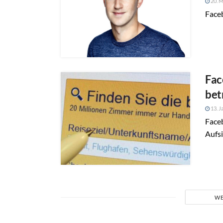
20. M
Faceb
Fac
bet
13. J
Faceb
Aufs
WE