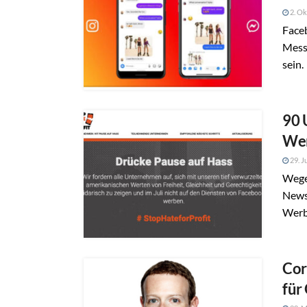
2. Ok
Faceb
Messe
sein.
90 
We
29. J
Wege
News 
Werb
Cor
für