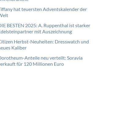
Tiffany hat teuersten Adventskalender der
Welt
DIE BESTEN 2025: A. Ruppenthal ist starker
Edelsteinpartner mit Auszeichnung
Citizen Herbst-Neuheiten: Dresswatch und
neues Kaliber
Dorotheum-Anteile neu verteilt: Soravia
verkauft für 120 Millionen Euro