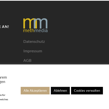
 AN!
Datenschutz
Impressum
AGB
Mediadaten
Ihrem
ngen
Alle Akzeptieren
Ablehnen
Cookies verwalten
s für
 welches