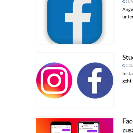
15. F
Angeb
unte
Stu
9. Ok
Insta
geht 
Fac
zu