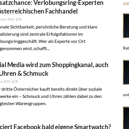
atzchance: Verlobungsring-Experten
A
österreichischen Fachhandel
bruar 2026
0
nale Sichtbarkeit, persönliche Beratung und klare
alisierung sind zentrale Erfolgsfaktoren im
bungsringgeschäft. Wer als Experte vor Ort
enommen wird, schafft...
Rat
ial Media wird zum Shoppingkanal, auch
 Uhren & Schmuck
ai 2025
0
 dritte Österreicher kauft bereits direkt über soziale
unt
werke ein – Schmuck und Uhren zählen dabei zu den
agtesten Warengruppen.
ciert Facebook bald eigene Smartwatch?