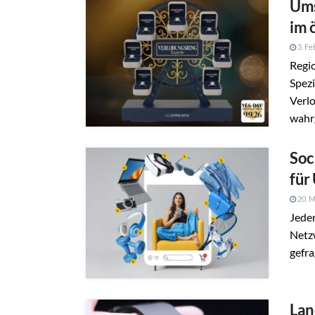
Ums
im 
3. Fe
Regio
Spezi
Verlo
wahrg
Soc
für
20. M
Jeder
Netz
gefr
Lan