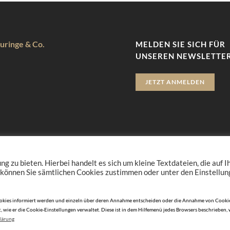
uringe & Co.
MELDEN SIE SICH FÜR
UNSEREN NEWSLETTER
JETZT ANMELDEN
zu bieten. Hierbei handelt es sich um kleine Textdateien, die auf 
 können Sie sämtlichen Cookies zustimmen oder unter den Einstellu
n Cookies informiert werden und einzeln über deren Annahme entscheiden oder die Annahme von Cookie
, wie er die Cookie-Einstellungen verwaltet. Diese ist in dem Hilfemenü jedes Browsers beschrieben,
lärung
© 2010-2026 DERJUWELIER.at