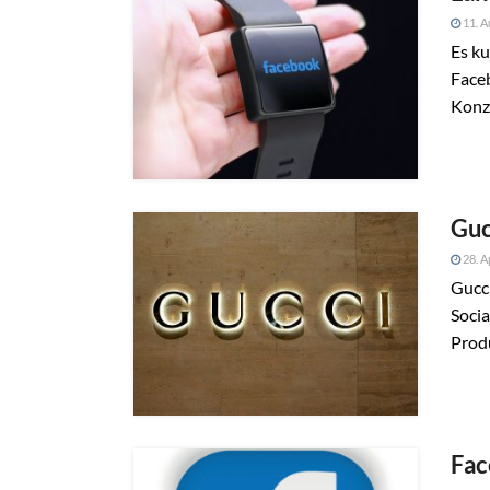
11. A
Es ku
Face
Konz
Guc
28. A
Gucci
Soci
Produ
Fac