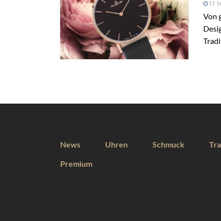
17. S
Von g
Desig
Trad
News
Uhren
Schmuck
Tra
Premium