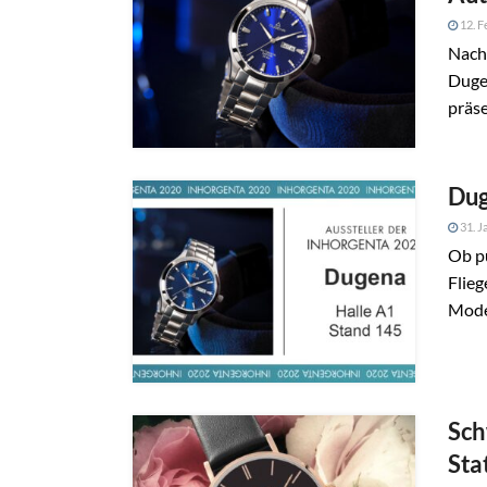
12. F
Nach
Duge
präsen
Dug
31. J
Ob pu
Flieg
Mode
Sch
Sta