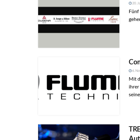
20. J
Fünf
gehe
Com
6. N
Mit 
ihre
seine
TRE
Aut