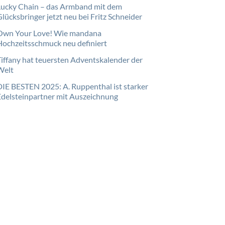
Lucky Chain – das Armband mit dem
lücksbringer jetzt neu bei Fritz Schneider
Own Your Love! Wie mandana
Hochzeitsschmuck neu definiert
Tiffany hat teuersten Adventskalender der
Welt
DIE BESTEN 2025: A. Ruppenthal ist starker
Edelsteinpartner mit Auszeichnung