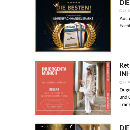
DIE
23. J
Auch 
Fachh
Ret
IN
29. J
Duge
und ü
Trans
DIE