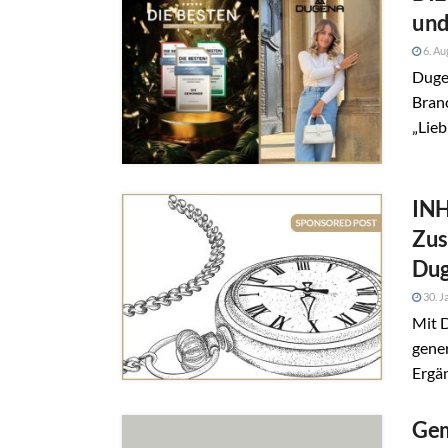
und
6. Au
Duge
Bran
„Lieb
INH
Zus
Du
30. J
Mit D
gener
Ergän
Gem