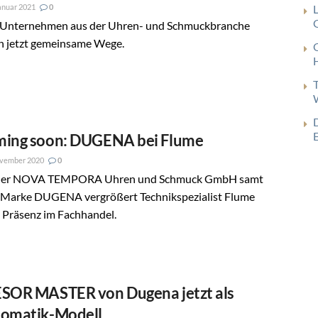
anuar 2021
0
G
 Unternehmen aus der Uhren- und Schmuckbranche
n jetzt gemeinsame Wege.
ing soon: DUGENA bei Flume
ovember 2020
0
der NOVA TEMPORA Uhren und Schmuck GmbH samt
r Marke DUGENA vergrößert Technikspezialist Flume
 Präsenz im Fachhandel.
SOR MASTER von Dugena jetzt als
omatik-Modell