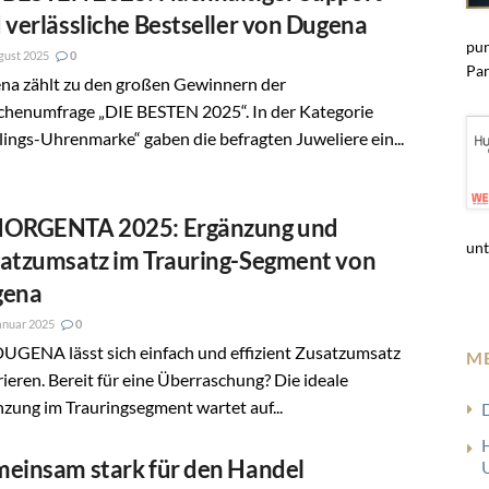
 verlässliche Bestseller von Dugena
pun
gust 2025
0
Par
na zählt zu den großen Gewinnern der
chenumfrage „DIE BESTEN 2025“. In der Kategorie
lings-Uhrenmarke“ gaben die befragten Juweliere ein...
ORGENTA 2025: Ergänzung und
unt
atzumsatz im Trauring-Segment von
gena
anuar 2025
0
UGENA lässt sich einfach und effizient Zusatzumsatz
M
ieren. Bereit für eine Überraschung? Die ideale
zung im Trauringsegment wartet auf...
einsam stark für den Handel