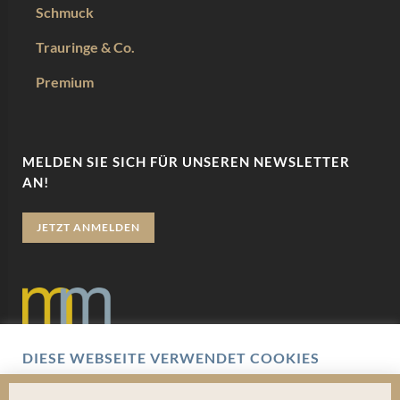
Schmuck
Trauringe & Co.
Premium
MELDEN SIE SICH FÜR UNSEREN NEWSLETTER
AN!
JETZT ANMELDEN
DIESE WEBSEITE VERWENDET COOKIES
Datenschutz
Wir verwenden Cookies um Ihnen eine optimale
Benutzererfahrung zu bieten. Hierbei handelt es sich um