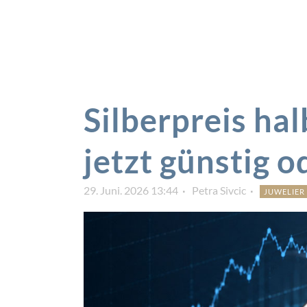
Silberpreis halb
jetzt günstig o
29. Juni. 2026 13:44
Petra Sivcic
JUWELIER