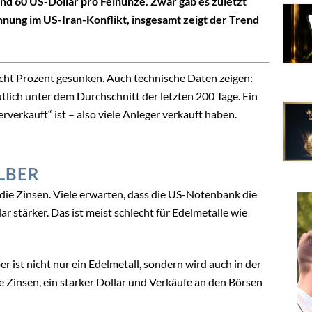
und 60 US-Dollar pro Feinunze. Zwar gab es zuletzt
nnung im US-Iran-Konflikt, insgesamt zeigt der Trend
 acht Prozent gesunken. Auch technische Daten zeigen:
utlich unter dem Durchschnitt der letzten 200 Tage. Ein
erverkauft“ ist – also viele Anleger verkauft haben.
LBER
 die Zinsen. Viele erwarten, dass die US-Notenbank die
r stärker. Das ist meist schlecht für Edelmetalle wie
er ist nicht nur ein Edelmetall, sondern wird auch in der
e Zinsen, ein starker Dollar und Verkäufe an den Börsen