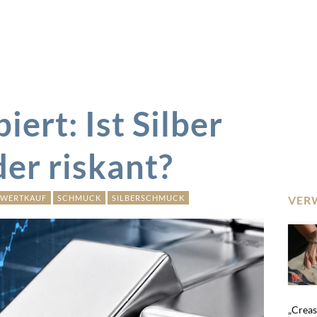
iert: Ist Silber
der riskant?
 WERTKAUF
SCHMUCK
SILBERSCHMUCK
VER
„Crease