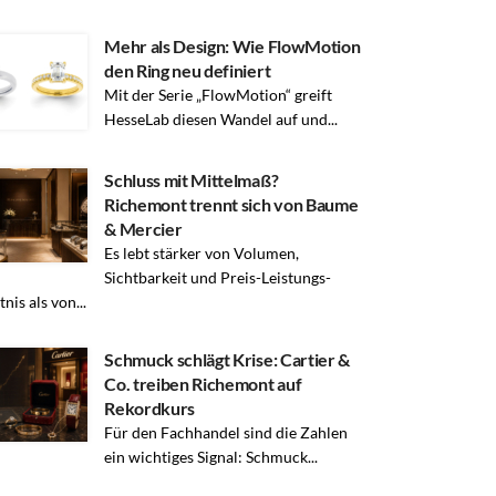
Mehr als Design: Wie FlowMotion
den Ring neu definiert
Mit der Serie „FlowMotion“ greift
HesseLab diesen Wandel auf und...
Schluss mit Mittelmaß?
Richemont trennt sich von Baume
& Mercier
Es lebt stärker von Volumen,
Sichtbarkeit und Preis-Leistungs-
nis als von...
Schmuck schlägt Krise: Cartier &
Co. treiben Richemont auf
Rekordkurs
Für den Fachhandel sind die Zahlen
ein wichtiges Signal: Schmuck...