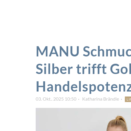
MANU Schmuck
Silber trifft G
Handelspotenz
03. Okt.. 2025 10:50
Katharina Brändle
LI