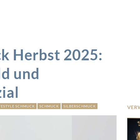
 Herbst 2025:
old und
ial
FESTYLE SCHMUCK
SCHMUCK
SILBERSCHMUCK
VER