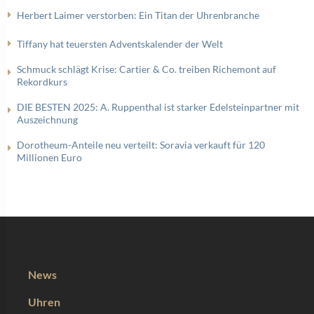
Herbert Laimer verstorben: Ein Titan der Uhrenbranche
Tiffany hat teuersten Adventskalender der Welt
Schmuck schlägt Krise: Cartier & Co. treiben Richemont auf
Rekordkurs
DIE BESTEN 2025: A. Ruppenthal ist starker Edelsteinpartner mit
Auszeichnung
Dorotheum-Anteile neu verteilt: Soravia verkauft für 120
Millionen Euro
News
Uhren