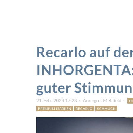
Recarlo auf de
INHORGENTA: 
guter Stimmun
21. Feb.. 2024 17:23
Annegret Mehlfeld
D
PREMIUM MARKEN
RECARLO
SCHMUCK