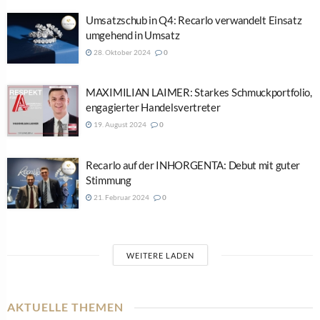
Umsatzschub in Q4: Recarlo verwandelt Einsatz
umgehend in Umsatz
28. Oktober 2024
0
MAXIMILIAN LAIMER: Starkes Schmuckportfolio,
engagierter Handelsvertreter
19. August 2024
0
Recarlo auf der INHORGENTA: Debut mit guter
Stimmung
21. Februar 2024
0
WEITERE LADEN
AKTUELLE THEMEN