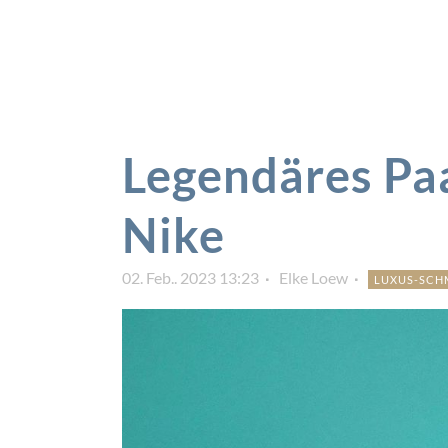
Legendäres Paa
Nike
02. Feb.. 2023 13:23
Elke Loew
LUXUS-SC