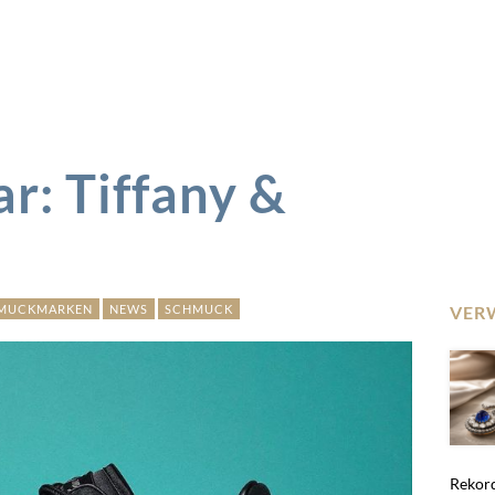
r: Tiffany &
HMUCKMARKEN
NEWS
SCHMUCK
VER
Rekord