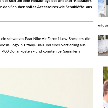
lt es sich um eine Neuauflage des Sneaker-Klassikers
en den Schuhen soll es Accessoires wie Schuhlöffel aus
erfolgr
 ein schwarzes Paar Nike Air Force 1 Low-Sneakers, die
woosh-Logo in Tiffany-Blau und einer Verzierung aus
en 400 Dollar kosten – und könnten bei Sammlern