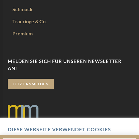
Schmuck
Trauringe & Co.
Premium
MELDEN SIE SICH FÜR UNSEREN NEWSLETTER
AN!
JETZT ANMELDEN
DIESE WEBSEITE VERWENDET COOKIES
Datenschutz
Wir verwenden Cookies um Ihnen eine optimale