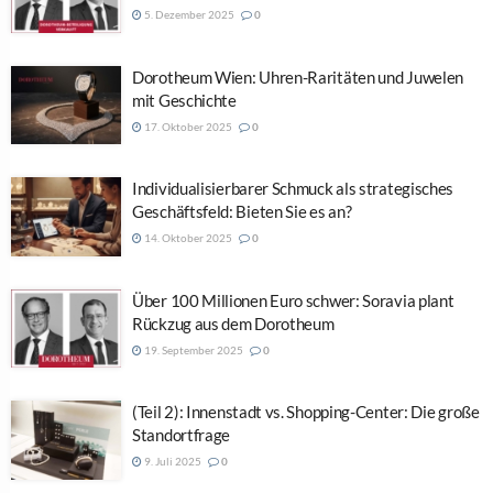
5. Dezember 2025
0
Dorotheum Wien: Uhren-Raritäten und Juwelen
mit Geschichte
17. Oktober 2025
0
Individualisierbarer Schmuck als strategisches
Geschäftsfeld: Bieten Sie es an?
14. Oktober 2025
0
Über 100 Millionen Euro schwer: Soravia plant
Rückzug aus dem Dorotheum
19. September 2025
0
(Teil 2): Innenstadt vs. Shopping-Center: Die große
Standortfrage
9. Juli 2025
0