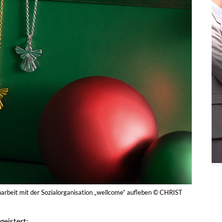
beit mit der Sozialorganisation „wellcome” aufleben © CHRIST
geistert: