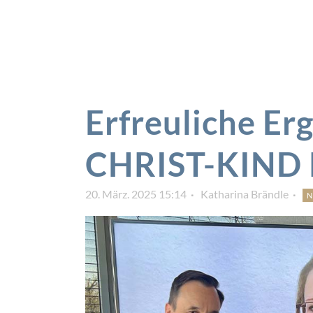
Erfreuliche Er
CHRIST-KIND 
20. März. 2025 15:14
Katharina Brändle
N