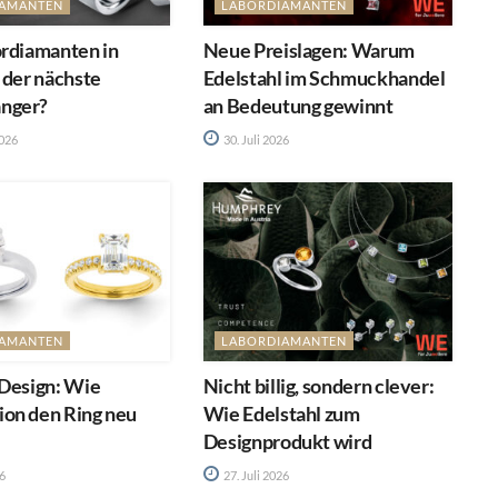
IAMANTEN
LABORDIAMANTEN
ordiamanten in
Neue Preislagen: Warum
 der nächste
Edelstahl im Schmuckhandel
nger?
an Bedeutung gewinnt
2026
30. Juli 2026
IAMANTEN
LABORDIAMANTEN
 Design: Wie
Nicht billig, sondern clever:
on den Ring neu
Wie Edelstahl zum
Designprodukt wird
26
27. Juli 2026