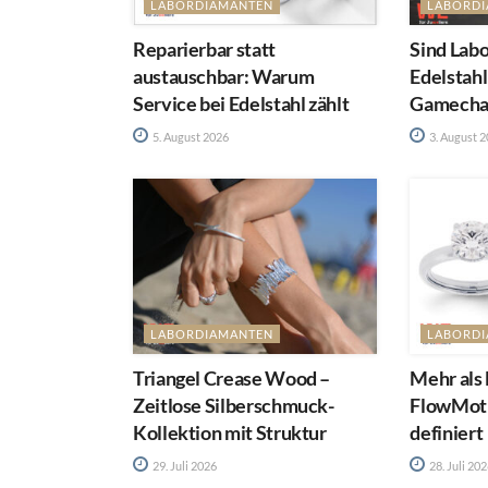
LABORDIAMANTEN
LABORD
Reparierbar statt
Sind Lab
austauschbar: Warum
Edelstahl
Service bei Edelstahl zählt
Gamecha
5. August 2026
3. August 
LABORDIAMANTEN
LABORD
Triangel Crease Wood –
Mehr als
Zeitlose Silberschmuck-
FlowMoti
Kollektion mit Struktur
definiert
29. Juli 2026
28. Juli 20