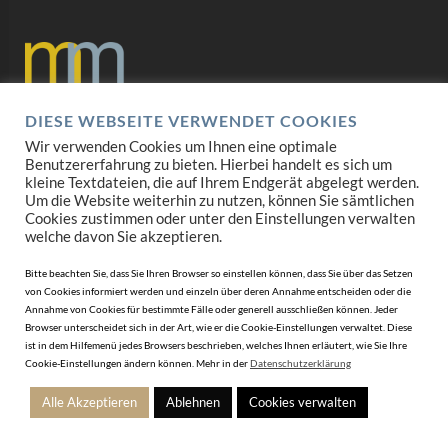
DIESE WEBSEITE VERWENDET COOKIES
Datenschutz
Wir verwenden Cookies um Ihnen eine optimale
Benutzererfahrung zu bieten. Hierbei handelt es sich um
Impressum
kleine Textdateien, die auf Ihrem Endgerät abgelegt werden.
Um die Website weiterhin zu nutzen, können Sie sämtlichen
Cookies zustimmen oder unter den Einstellungen verwalten
AGB
welche davon Sie akzeptieren.
Mediadaten
Bitte beachten Sie, dass Sie Ihren Browser so einstellen können, dass Sie über das Setzen
von Cookies informiert werden und einzeln über deren Annahme entscheiden oder die
Annahme von Cookies für bestimmte Fälle oder generell ausschließen können. Jeder
Browser unterscheidet sich in der Art, wie er die Cookie-Einstellungen verwaltet. Diese
ist in dem Hilfemenü jedes Browsers beschrieben, welches Ihnen erläutert, wie Sie Ihre
Cookie-Einstellungen ändern können. Mehr in der
Datenschutzerklärung
Alle Akzeptieren
Ablehnen
Cookies verwalten
© 2010-2026 DERJUWELIER.at