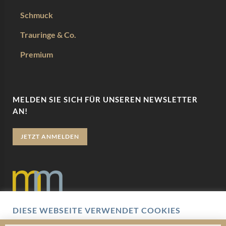
Schmuck
Trauringe & Co.
Premium
MELDEN SIE SICH FÜR UNSEREN NEWSLETTER
AN!
JETZT ANMELDEN
DIESE WEBSEITE VERWENDET COOKIES
Datenschutz
Wir verwenden Cookies um Ihnen eine optimale