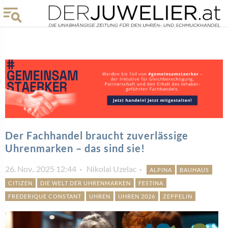
Der Fachhandel braucht zuverlässige
Uhrenmarken – das sind sie!
26. Nov.. 2025 12:44
Nikolai Uzelac
ALPINA
BAUHAUS
CITIZEN
DIE WELT DER UHRENMARKEN
FESTINA
FREDERIQUE CONSTANT
UHREN
UHREN 2026
ZEPPELIN