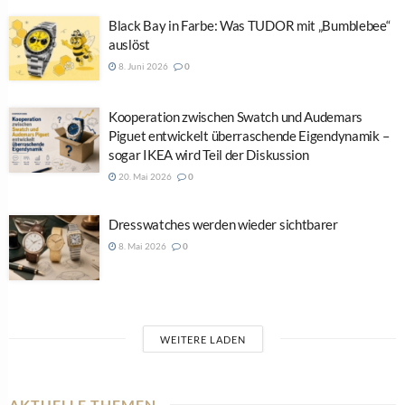
Black Bay in Farbe: Was TUDOR mit „Bumblebee“
auslöst
8. Juni 2026
0
Kooperation zwischen Swatch und Audemars
Piguet entwickelt überraschende Eigendynamik –
sogar IKEA wird Teil der Diskussion
20. Mai 2026
0
Dresswatches werden wieder sichtbarer
8. Mai 2026
0
WEITERE LADEN
AKTUELLE THEMEN