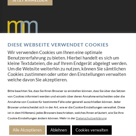
JETZT ANMELDEN
DIESE WEBSEITE VERWENDET COOKIES
Datenschutz
Wir verwenden Cookies um Ihnen eine optimale
Benutzererfahrung zu bieten. Hierbei handelt es sich um
Impressum
kleine Textdateien, die auf Ihrem Endgerät abgelegt werden.
Um die Website weiterhin zu nutzen, können Sie sämtlichen
Cookies zustimmen oder unter den Einstellungen verwalten
AGB
welche davon Sie akzeptieren.
Mediadaten
Bitte beachten Sie, dass Sie Ihren Browser so einstellen können, dass Sie über das Setzen
von Cookies informiert werden und einzeln über deren Annahme entscheiden oder die
Annahme von Cookies für bestimmte Fälle oder generell ausschließen können. Jeder
Browser unterscheidet sich in der Art, wie er die Cookie-Einstellungen verwaltet. Diese
ist in dem Hilfemenü jedes Browsers beschrieben, welches Ihnen erläutert, wie Sie Ihre
Cookie-Einstellungen ändern können. Mehr in der
Datenschutzerklärung
Alle Akzeptieren
Ablehnen
Cookies verwalten