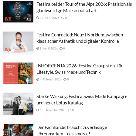
Festina bei der Tour of the Alps 2026: Präzision als
glaubwürdige Markenbotschaft
17. April 2026
0
Festina Connected: Neue Hybriduhr zwischen
klassischer Ästhetik und digitaler Kontrolle
9. April 2026
0
INHORGENTA 2026: Festina Group steht für
Lifestyle, Swiss Made und Technik
4. Februar 2026
0
Starke Wirkung: Festina Swiss Made Kampagne
und neuer Lotus Katalog
10. Dezember 2025
0
Der Fachhandel braucht zuverlässige
Uhrenmarken – das sind sie!