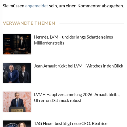
Sie müssen
angemeldet
sein, um einen Kommentar abzugeben.
VERWANDTE THEMEN
Hermès, LVMH und der lange Schatten eines
Milliardenstreits
Jean Arnault rückt bei LVMH Watches in den Blick
LVMH Hauptversammlung 2026: Arnault bleibt,
Uhren und Schmuck robust
TAG Heuer bestätigt neue CEO: Béatrice