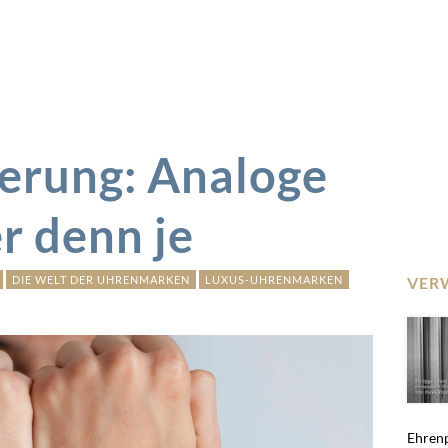
sierung: Analoge
r denn je
DIE WELT DER UHRENMARKEN
LUXUS-UHRENMARKEN
VER
Ehrenp