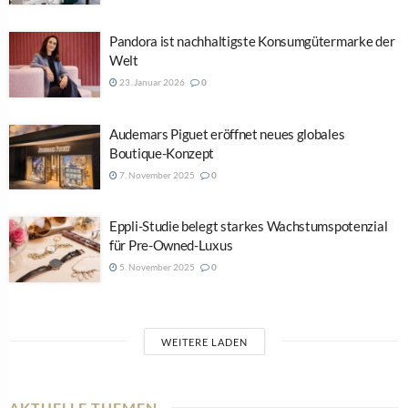
Pandora ist nachhaltigste Konsumgütermarke der
Welt
23. Januar 2026
0
Audemars Piguet eröffnet neues globales
Boutique-Konzept
7. November 2025
0
Eppli-Studie belegt starkes Wachstumspotenzial
für Pre-Owned-Luxus
5. November 2025
0
WEITERE LADEN
AKTUELLE THEMEN