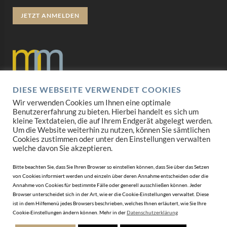
JETZT ANMELDEN
DIESE WEBSEITE VERWENDET COOKIES
Datenschutz
Wir verwenden Cookies um Ihnen eine optimale
Benutzererfahrung zu bieten. Hierbei handelt es sich um
Impressum
kleine Textdateien, die auf Ihrem Endgerät abgelegt werden.
Um die Website weiterhin zu nutzen, können Sie sämtlichen
Cookies zustimmen oder unter den Einstellungen verwalten
AGB
welche davon Sie akzeptieren.
Mediadaten
Bitte beachten Sie, dass Sie Ihren Browser so einstellen können, dass Sie über das Setzen
von Cookies informiert werden und einzeln über deren Annahme entscheiden oder die
Annahme von Cookies für bestimmte Fälle oder generell ausschließen können. Jeder
Browser unterscheidet sich in der Art, wie er die Cookie-Einstellungen verwaltet. Diese
ist in dem Hilfemenü jedes Browsers beschrieben, welches Ihnen erläutert, wie Sie Ihre
Cookie-Einstellungen ändern können. Mehr in der
Datenschutzerklärung