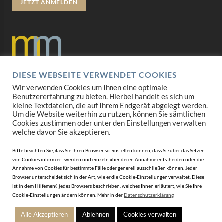
JETZT ANMELDEN
DIESE WEBSEITE VERWENDET COOKIES
Datenschutz
Wir verwenden Cookies um Ihnen eine optimale
Benutzererfahrung zu bieten. Hierbei handelt es sich um
Impressum
kleine Textdateien, die auf Ihrem Endgerät abgelegt werden.
Um die Website weiterhin zu nutzen, können Sie sämtlichen
Cookies zustimmen oder unter den Einstellungen verwalten
AGB
welche davon Sie akzeptieren.
Mediadaten
Bitte beachten Sie, dass Sie Ihren Browser so einstellen können, dass Sie über das Setzen
von Cookies informiert werden und einzeln über deren Annahme entscheiden oder die
Annahme von Cookies für bestimmte Fälle oder generell ausschließen können. Jeder
Browser unterscheidet sich in der Art, wie er die Cookie-Einstellungen verwaltet. Diese
ist in dem Hilfemenü jedes Browsers beschrieben, welches Ihnen erläutert, wie Sie Ihre
Cookie-Einstellungen ändern können. Mehr in der
Datenschutzerklärung
Alle Akzeptieren
Ablehnen
Cookies verwalten