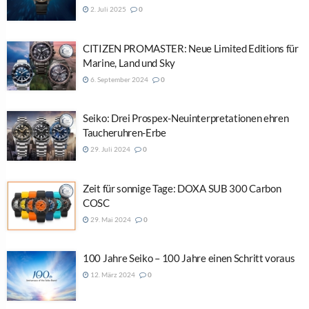
2. Juli 2025
0
CITIZEN PROMASTER: Neue Limited Editions für
Marine, Land und Sky
6. September 2024
0
Seiko: Drei Prospex-Neuinterpretationen ehren
Taucheruhren-Erbe
29. Juli 2024
0
Zeit für sonnige Tage: DOXA SUB 300 Carbon
COSC
29. Mai 2024
0
100 Jahre Seiko – 100 Jahre einen Schritt voraus
12. März 2024
0