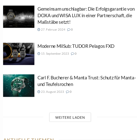
Gemeinsam unschlagbar: Die Erfolgsgarantie von
DOXA und WISA LUX in einer Partnerschaft, die
Maßstäbe setzt!
27. Februar 2024
0
Moderne MilSub: TUDOR Pelagos FXD
15. September 2023
0
Carl F. Bucherer & Manta Trust: Schutz für Manta-
und Teufelsrochen
23. August 2023
0
WEITERE LADEN
AKTUELLE THEMEN