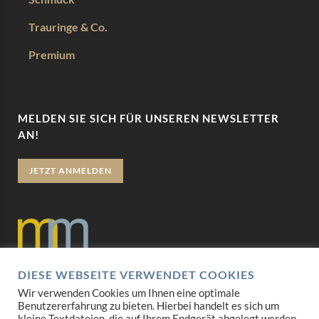
Trauringe & Co.
Premium
MELDEN SIE SICH FÜR UNSEREN NEWSLETTER
AN!
JETZT ANMELDEN
DIESE WEBSEITE VERWENDET COOKIES
Datenschutz
Wir verwenden Cookies um Ihnen eine optimale
Benutzererfahrung zu bieten. Hierbei handelt es sich um
Impressum
kleine Textdateien, die auf Ihrem Endgerät abgelegt werden.