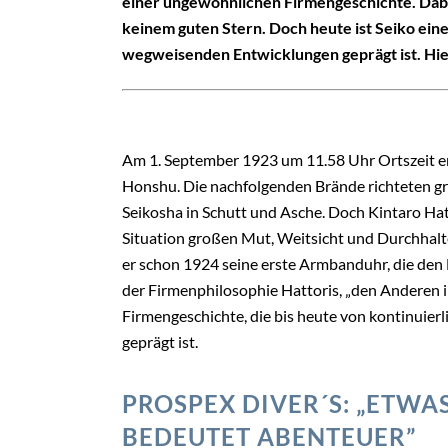
einer ungewöhnlichen Firmengeschichte. Dabe
keinem guten Stern. Doch heute ist Seiko eine
wegweisenden Entwicklungen geprägt ist. Hier
Am 1. September 1923 um 11.58 Uhr Ortszeit e
Honshu. Die nachfolgenden Brände richteten g
Seikosha in Schutt und Asche. Doch Kintaro Hatt
Situation großen Mut, Weitsicht und Durchhalt
er schon 1924 seine erste Armbanduhr, die den 
der Firmenphilosophie Hattoris, „den Anderen i
Firmengeschichte, die bis heute von kontinui
geprägt ist.
PROSPEX DIVER´S: „ETWA
BEDEUTET ABENTEUER”