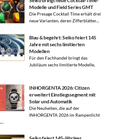
Seiko bringt neue Cocktail-Time-
Modelle und Field Series GMT
Die Presage Cocktail Time erhält drei
neue Varianten, deren Zifferblätter...
Blau & begehrt: Seiko feiert 145
Jahre mit sechs limitierten
Modellen
Für den Fachhandel bringt das
Jubiläum sechs limitierte Modelle,
INHORGENTA 2026: Citizen
erweitert Einstiegssegment mit
Solar und Automatik
Die Neuheiten, die auf der
INHORGENTA 2026 im Rampenlicht
...
Seiko feiert 145-jähriges