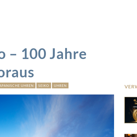
o – 100 Jahre
voraus
APANISCHE UHREN
SEIKO
UHREN
VER