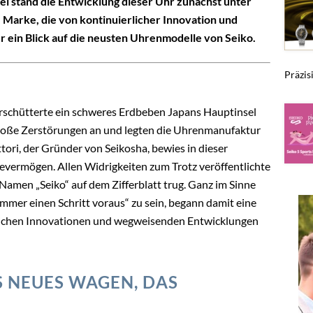
i stand die Entwicklung dieser Uhr zunächst unter
 Marke, die von kontinuierlicher Innovation und
 ein Blick auf die neusten Uhrenmodelle von Seiko.
Präzis
rschütterte ein schweres Erdbeben Japans Hauptinsel
roße Zerstörungen an und legten die Uhrenmanufaktur
ori, der Gründer von Seikosha, bewies in dieser
evermögen. Allen Widrigkeiten zum Trotz veröffentlichte
Namen „Seiko“ auf dem Zifferblatt trug. Ganz im Sinne
mmer einen Schritt voraus“ zu sein, begann damit eine
erlichen Innovationen und wegweisenden Entwicklungen
S NEUES WAGEN, D
AS