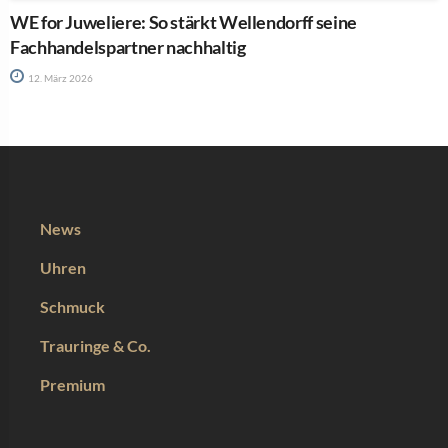
WE for Juweliere: So stärkt Wellendorff seine
Fachhandelspartner nachhaltig
12. März 2026
News
Uhren
Schmuck
Trauringe & Co.
Premium