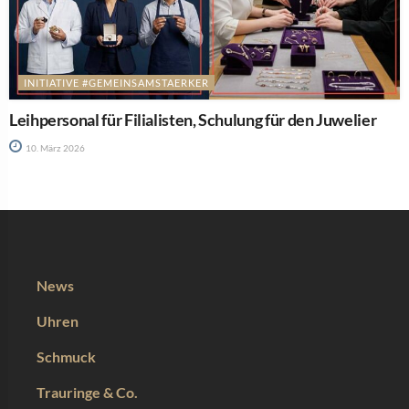
INITIATIVE #GEMEINSAMSTAERKER
Leihpersonal für Filialisten, Schulung für den Juwelier
10. März 2026
News
Uhren
Schmuck
Trauringe & Co.