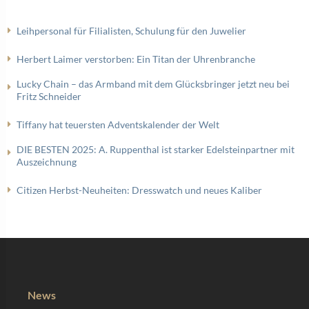
Leihpersonal für Filialisten, Schulung für den Juwelier
Herbert Laimer verstorben: Ein Titan der Uhrenbranche
Lucky Chain – das Armband mit dem Glücksbringer jetzt neu bei
Fritz Schneider
Tiffany hat teuersten Adventskalender der Welt
DIE BESTEN 2025: A. Ruppenthal ist starker Edelsteinpartner mit
Auszeichnung
Citizen Herbst-Neuheiten: Dresswatch und neues Kaliber
News