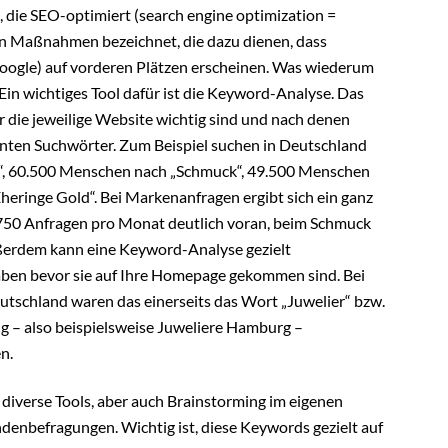
, die SEO-optimiert (search engine optimization =
n Maßnahmen bezeichnet, die dazu dienen, dass
Google) auf vorderen Plätzen erscheinen. Was wiederum
Ein wichtiges Tool dafür ist die Keyword-Analyse. Das
ür die jeweilige Website wichtig sind und nach denen
anten Suchwörter. Zum Beispiel suchen in Deutschland
, 60.500 Menschen nach „Schmuck“, 49.500 Menschen
eringe Gold“. Bei Markenanfragen ergibt sich ein ganz
35.750 Anfragen pro Monat deutlich voran, beim Schmuck
ußerdem kann eine Keyword-Analyse gezielt
aben bevor sie auf Ihre Homepage gekommen sind. Bei
eutschland waren das einerseits das Wort „Juwelier“ bzw.
g – also beispielsweise Juweliere Hamburg –
n.
 diverse Tools, aber auch Brainstorming im eigenen
denbefragungen. Wichtig ist, diese Keywords gezielt auf