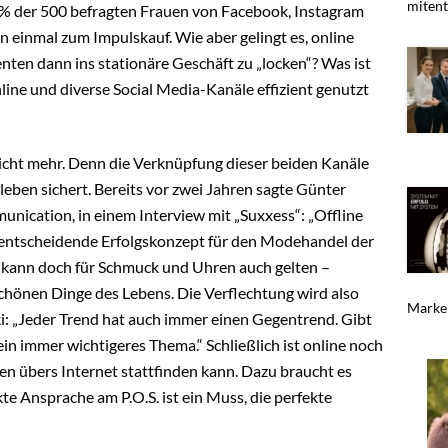
mitent
 % der 500 befragten Frauen von Facebook, Instagram
on einmal zum Impulskauf. Wie aber gelingt es, online
ten dann ins stationäre Geschäft zu „locken“? Was ist
line und diverse Social Media-Kanäle effizient genutzt
 nicht mehr. Denn die Verknüpfung dieser beiden Kanäle
leben sichert. Bereits vor zwei Jahren sagte Günter
cation, in einem Interview mit „Suxxess“: „Offline
 entscheidende Erfolgskonzept für den Modehandel der
t, kann doch für Schmuck und Uhren auch gelten –
 schönen Dinge des Lebens. Die Verflechtung wird also
Marken
 „Jeder Trend hat auch immer einen Gegentrend. Gibt
ein immer wichtigeres Thema.“ Schließlich ist online noch
ken übers Internet stattfinden kann. Dazu braucht es
e Ansprache am P.O.S. ist ein Muss, die perfekte