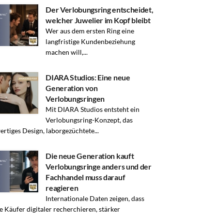
Der Verlobungsring entscheidet,
welcher Juwelier im Kopf bleibt
Wer aus dem ersten Ring eine
langfristige Kundenbeziehung
machen will,...
DIARA Studios: Eine neue
Generation von
Verlobungsringen
Mit DIARA Studios entsteht ein
Verlobungsring-Konzept, das
rtiges Design, laborgezüchtete...
Die neue Generation kauft
Verlobungsringe anders und der
Fachhandel muss darauf
reagieren
Internationale Daten zeigen, dass
e Käufer digitaler recherchieren, stärker