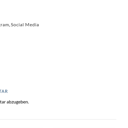
gram
,
Social Media
TAR
tar abzugeben.