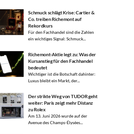
Schmuck schlägt Krise: Cartier &
Co. treiben Richemont auf
Rekordkurs
Für den Fachhandel sind die Zahlen
ein wichtiges Signal: Schmuck...
Richemont-Aktie legt zu: Was der
Kursanstieg für den Fachhandel
bedeutet
Wichtiger ist die Botschaft dahinter:
Luxus bleibt ein Markt, der...
Der strikte Weg von TUDOR geht
weiter: Paris zeigt mehr Distanz
zu Rolex
Am 13. Juni 2026 wurde auf der
Avenue des Champs-Élysées...