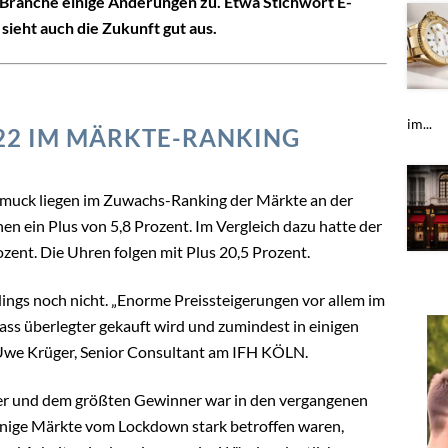
 Branche einige Änderungen zu. Etwa Stichwort E-
ieht auch die Zukunft gut aus.
im...
22 IM MÄRKTE-RANKING
hmuck liegen im Zuwachs-Ranking der Märkte an der
hen ein Plus von 5,8 Prozent. Im Vergleich dazu hatte der
ent. Die Uhren folgen mit Plus 20,5 Prozent.
ings noch nicht. „Enorme Preissteigerungen vor allem im
ass überlegter gekauft wird und zumindest in einigen
Uwe Krüger, Senior Consultant am IFH KÖLN.
er und dem größten Gewinner war in den vergangenen
nige Märkte vom Lockdown stark betroffen waren,