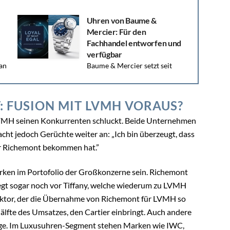
Uhren von Baume &
Mercier: Für den
Fachhandel entworfen und
verfügbar
 an
Baume & Mercier setzt seit
jeher auf den Fachhandel – und bringt in diesem
Jahr einige Neuheiten mit. Sowohl bei...
: FUSION MIT LVMH VORAUS?
LVMH seinen Konkurrenten schluckt. Beide Unternehmen
cht jedoch Gerüchte weiter an: „Ich bin überzeugt, dass
 er Richemont bekommen hat.”
arken im Portofolio der Großkonzerne sein. Richemont
liegt sogar noch vor Tiffany, welche wiederum zu LVMH
 Faktor, der die Übernahme von Richemont für LVMH so
Hälfte des Umsatzes, den Cartier einbringt. Auch andere
ge. Im Luxusuhren-Segment stehen Marken wie IWC,