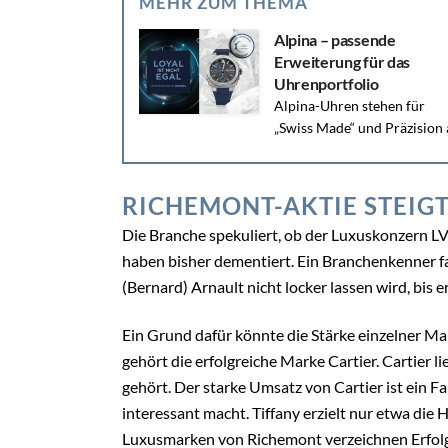
MEHR ZUM THEMA
Alpina – passende
Erweiterung für das
Uhrenportfolio
Alpina-Uhren stehen für
„Swiss Made“ und Präzision
Land, zu Wasser und in der Luft. Im Jubiläumsjahr
liegt der Fokus...
RICHEMONT-AKTIE STEIGT
Die Branche spekuliert, ob der Luxuskonzern 
haben bisher dementiert. Ein Branchenkenner fa
(Bernard) Arnault nicht locker lassen wird, bis
Ein Grund dafür könnte die Stärke einzelner M
gehört die erfolgreiche Marke Cartier. Cartier 
gehört. Der starke Umsatz von Cartier ist ein
interessant macht. Tiffany erzielt nur etwa die 
Luxusmarken von Richemont verzeichnen Erfol